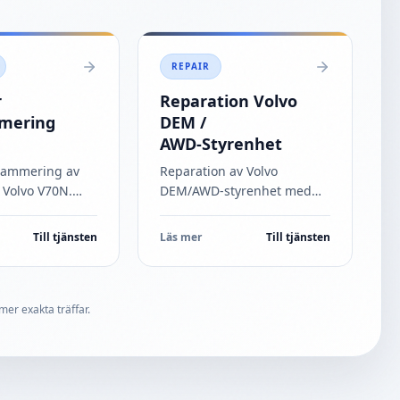
REPAIR
r
Reparation Volvo
mering
DEM /
AWD‑Styrenhet
rammering av
Reparation av Volvo
 Volvo V70N.
DEM/AWD‑styrenhet med
g och optimerad
fel som
 med
kommunikationsproblem
Till tjänsten
Läs mer
Till tjänsten
ll diagnos och
och AWD‑bortfall. Snabb
nabb service.
...
service och garanti.
...
mer exakta träffar.