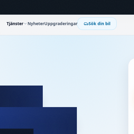
Tjänster
Nyheter
Uppgraderingar
Sök din bil
 DIM
rument)