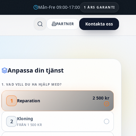
Mån-Fre 09:00-17:00
1 ÅRS GARANTI
Kontakta oss
PARTNER
Anpassa din tjänst
1
.
VAD VILL DU HA HJÄLP MED?
2 500 kr
1
Reparation
Kloning
2
FRÅN
1 500 KR