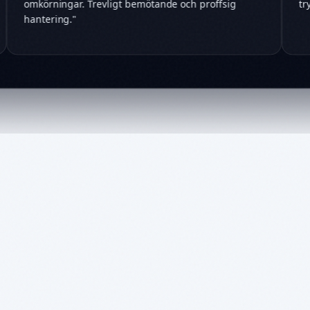
omkörningar. Trevligt bemötande och proffsig
hantering.
"