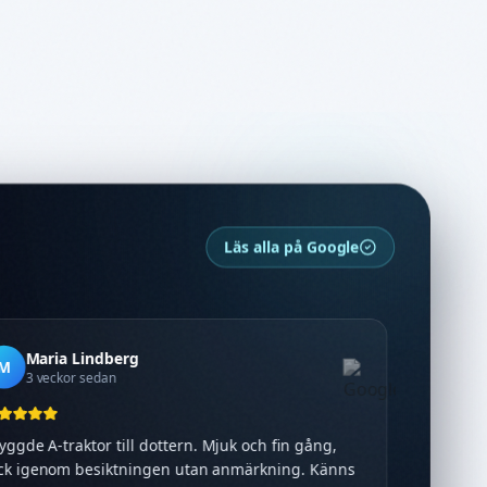
Läs alla på Google
Maria Lindberg
M
3 veckor sedan
"
Byggde A-traktor till dottern. Mjuk och fin gång,
gick igenom besiktningen utan anmärkning. Känns