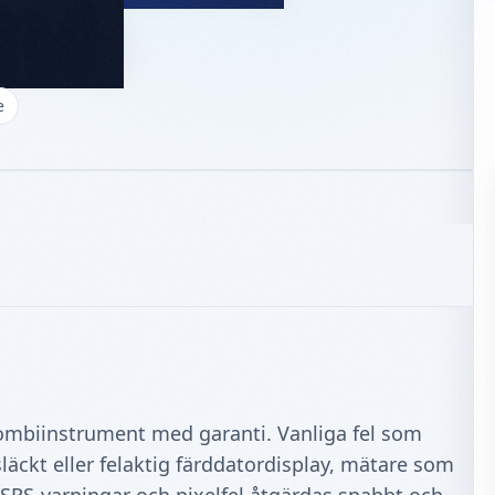
Xc70
e
kombiinstrument med garanti. Vanliga fel som
släckt eller felaktig färddatordisplay, mätare som