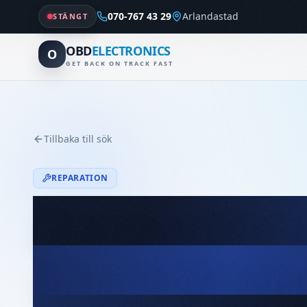
070-767 43 29
Arlandastad
STÄNGT
OBD
ELECTRONICS
O
GET BACK ON TRACK FAST
Tillbaka till sök
REPARATION
Reparation
(Kombiinst