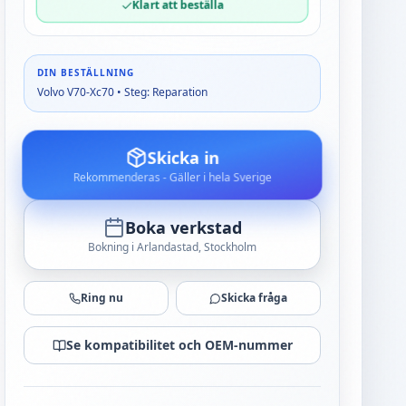
Klart att beställa
DIN BESTÄLLNING
Volvo V70-Xc70 • Steg: Reparation
Skicka in
Rekommenderas - Gäller i hela Sverige
Boka verkstad
Bokning i Arlandastad, Stockholm
Ring nu
Skicka fråga
Se kompatibilitet och OEM-nummer