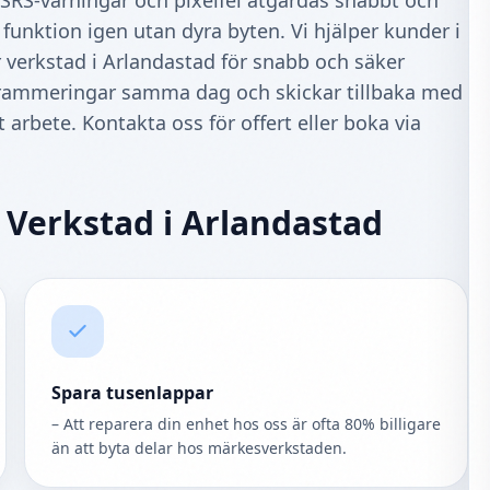
, SRS‑varningar och pixelfel åtgärdas snabbt och
 funktion igen utan dyra byten. Vi hjälper kunder i
r verkstad i Arlandastad för snabb och säker
rogrammeringar samma dag och skickar tillbaka med
t arbete. Kontakta oss för offert eller boka via
 Verkstad i Arlandastad
Spara tusenlappar
– Att reparera din enhet hos oss är ofta 80% billigare
än att byta delar hos märkesverkstaden.