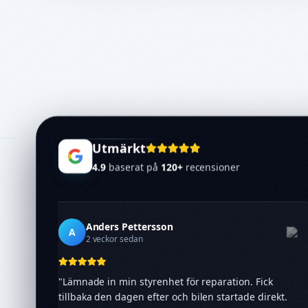
Utmärkt
4.9
baserat på
120
+
recensioner
Anders Pettersson
A
2 veckor sedan
"
Lämnade in min styrenhet för reparation. Fick
tillbaka den dagen efter och bilen startade direkt.