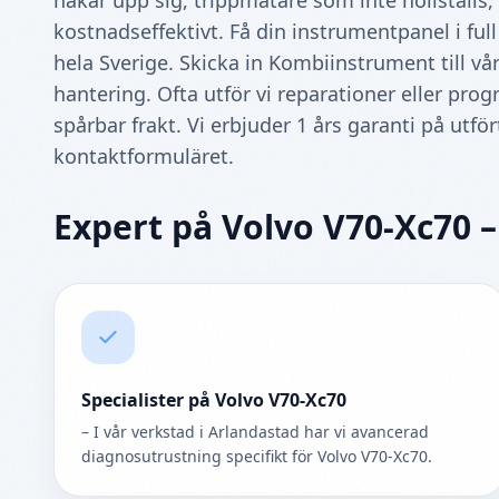
hakar upp sig, trippmätare som inte nollställs
kostnadseffektivt. Få din instrumentpanel i full
hela Sverige. Skicka in Kombiinstrument till vå
hantering. Ofta utför vi reparationer eller p
spårbar frakt. Vi erbjuder 1 års garanti på utför
kontaktformuläret.
Expert på Volvo V70-Xc70 –
Specialister på Volvo V70-Xc70
– I vår verkstad i Arlandastad har vi avancerad
diagnosutrustning specifikt för Volvo V70-Xc70.