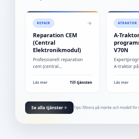
REPAIR
ATRAKTOR
Reparation CEM
A-Trakto
(Central
program
Elektronikmodul)
V70N
Professionell reparation
Expertprog
cem (central
A‑traktor på
elektronikmodul) för Volvo
Säker, lagli
V70 / XC70. Vi löser problem
ombyggnad
Läs mer
Till tjänsten
Läs mer
som: Innerbelysning funkar
professione
inte, Lås funkar inte,
justering. S
Konstiga felkode
...
Se alla tjänster
Tips: filtrera på märke och modell för 