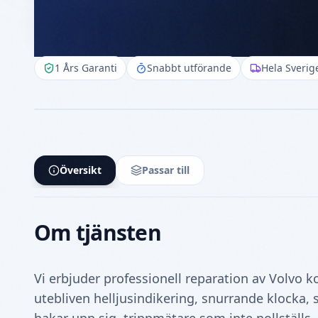
Volvo V70-
1 Års Garanti
Snabbt utförande
Hela Sverig
Översikt
Passar till
Om tjänsten
Vi erbjuder professionell reparation av Volvo 
utebliven helljusindikering, snurrande klocka, 