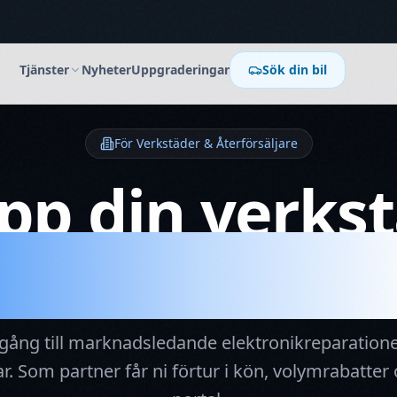
Tjänster
Nyheter
Uppgraderingar
Sök din bil
För Verkstäder & Återförsäljare
upp din verks
Expertpartner
llgång till marknadsledande elektronikreparation
r. Som partner får ni förtur i kön, volymrabatter