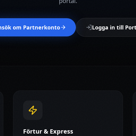
portal.
nsök om Partnerkonto
Logga in till Por
Förtur & Express