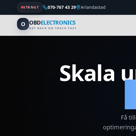
070-767 43 29
Arlandastad
STÄNGT
OBD
ELECTRONICS
O
GET BACK ON TRACK FAST
Skala 
Få ti
optimeringa