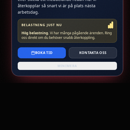
återkopplar så snart vi är på plats nästa
arbetsdag.
BELASTNING JUST NU
Hög belastning
.
Vi har många pågående ärenden. Ring
oss direkt om du behöver snabb återkoppling.
BOKA TID
KONTAKTA OSS
MINIMERA
Kontakt