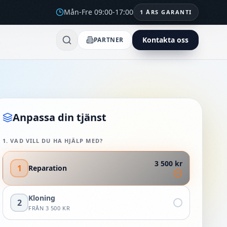
Mån-Fre 09:00-17:00
1 ÅRS GARANTI
Kontakta oss
PARTNER
Anpassa din tjänst
1
.
VAD VILL DU HA HJÄLP MED?
3 500 kr
1
Reparation
Kloning
2
FRÅN
3 500 KR