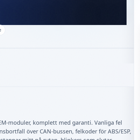
modul) Volvo
e
CEM‑moduler, komplett med garanti. Vanliga fel
sbortfall över CAN‑bussen, felkoder för ABS/ESP,