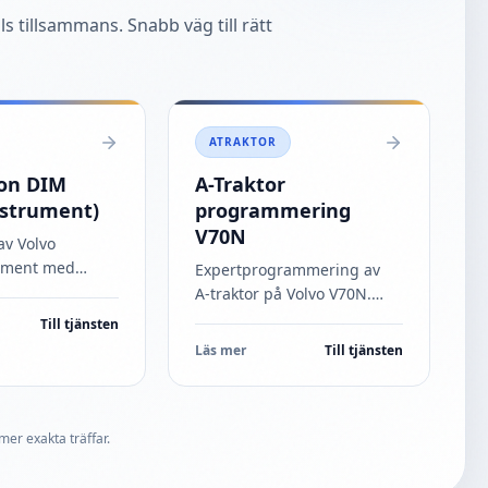
s tillsammans. Snabb väg till rätt
ATRAKTOR
on DIM
A-Traktor
strument)
programmering
V70N
av Volvo
ument med
Expertprogrammering av
liga fel som
A‑traktor på Volvo V70N.
lljusindikering,
Säker, laglig och optimerad
Till tjänsten
ocka, släckt
ombyggnad med
Läs mer
Till tjänsten
g
professionell diagnos och
splay
...
justering. Snabb service.
...
mer exakta träffar.