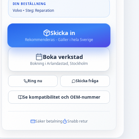
DIN BESTÄLLNING
Volvo • Steg: Reparation
Skicka in
Rekommenderas - Gäller i hela Sverige
Boka verkstad
Bokning i Arlandastad, Stockholm
Ring nu
Skicka fråga
Se kompatibilitet och OEM-nummer
Säker betalning
Snabb retur