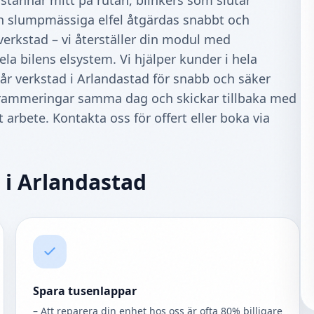
tannar mitt på rutan, blinkers som slutar
h slumpmässiga elfel åtgärdas snabbt och
erkstad – vi återställer din modul med
ela bilens elsystem. Vi hjälper kunder i hela
 vår verkstad i Arlandastad för snabb och säker
rogrammeringar samma dag och skickar tillbaka med
t arbete. Kontakta oss för offert eller boka via
 i Arlandastad
Spara tusenlappar
– Att reparera din enhet hos oss är ofta 80% billigare