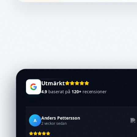
Utmärkt
4.9
baserat på
120
+
recensioner
Anders Pettersson
A
2 veckor sedan