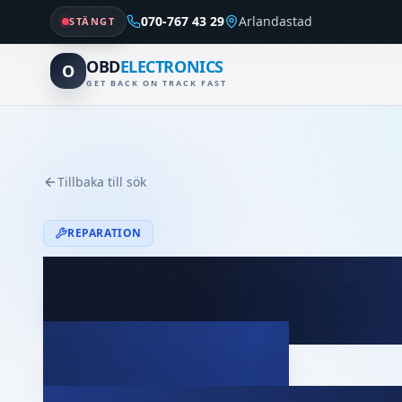
070-767 43 29
Arlandastad
STÄNGT
OBD
ELECTRONICS
O
GET BACK ON TRACK FAST
Tillbaka till sök
REPARATION
Reparation
(Central