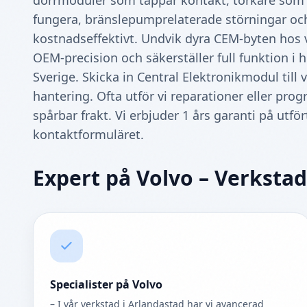
dörrmoduler som tappar kontakt, torkare som s
fungera, bränslepumprelaterade störningar oc
kostnadseffektivt. Undvik dyra CEM‑byten hos v
OEM‑precision och säkerställer full funktion i h
Sverige. Skicka in Central Elektronikmodul till
hantering. Ofta utför vi reparationer eller p
spårbar frakt. Vi erbjuder 1 års garanti på utför
kontaktformuläret.
Expert på Volvo – Verkstad
Specialister på Volvo
– I vår verkstad i Arlandastad har vi avancerad