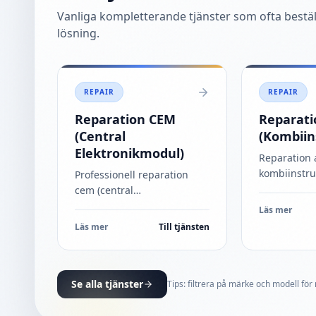
Vanliga kompletterande tjänster som ofta beställ
lösning.
REPAIR
REPAIR
Reparation CEM
Reparati
(Central
(Kombiin
Elektronikmodul)
Reparation 
kombiinstr
Professionell reparation
garanti. Van
cem (central
utebliven he
elektronikmodul) för Volvo
Läs mer
snurrande kl
V70 / XC70. Vi löser problem
Läs mer
Till tjänsten
eller felakti
som: Innerbelysning funkar
färddatordi
inte, Lås funkar inte,
Konstiga felkode
...
Se alla tjänster
Tips: filtrera på märke och modell för 