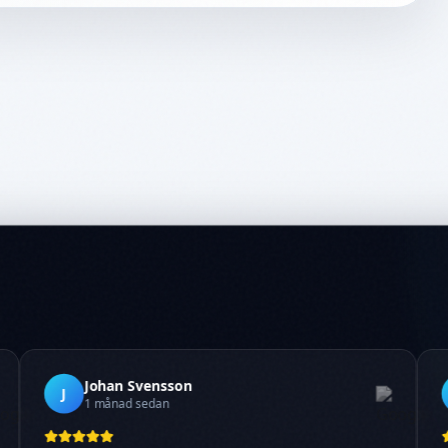
Johan Svensson
J
1 månad sedan