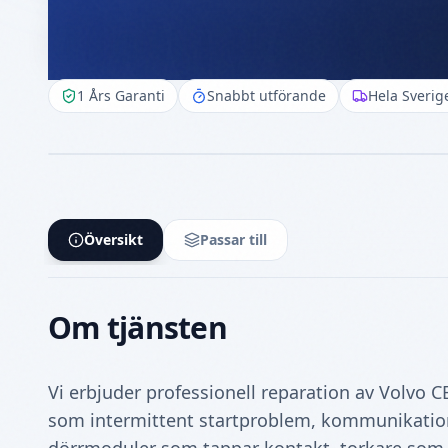
Elektronik
1 Års Garanti
Snabbt utförande
Hela Sverig
Översikt
Passar till
Om tjänsten
Vi erbjuder professionell reparation av Volvo 
som intermittent startproblem, kommunikation