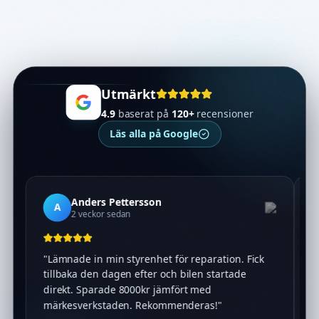
Utmärkt
4.9
baserat på
120
+
recensioner
Läs alla på Google
Anders Pettersson
A
2 veckor sedan
"
Lämnade in min styrenhet för reparation. Fick
"
tillbaka den dagen efter och bilen startade
o
direkt. Sparade 8000kr jämfört med
o
märkesverkstaden. Rekommenderas!
"
h