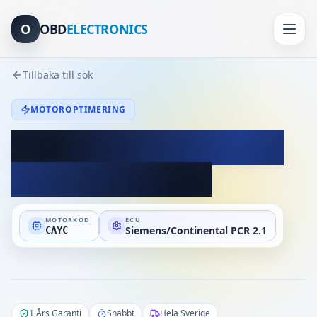
O
OBD
ELECTRONICS
Tillbaka till sök
MOTOROPTIMERING
Motoroptimering Audi
A1 1.6 TDI 105hp
MOTORKOD
ECU
Siemens/Continental PCR 2.1
CAYC
1 Års Garanti
Snabbt
Hela Sverige