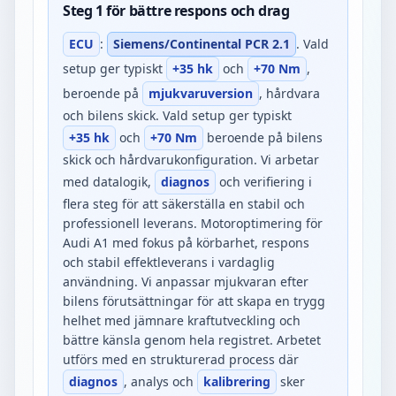
Steg 1 för bättre respons och drag
ECU
:
Siemens/Continental PCR 2.1
. Vald
setup ger typiskt
+35 hk
och
+70 Nm
,
beroende på
mjukvaruversion
, hårdvara
och bilens skick. Vald setup ger typiskt
+35 hk
och
+70 Nm
beroende på bilens
skick och hårdvarukonfiguration. Vi arbetar
med datalogik,
diagnos
och verifiering i
flera steg för att säkerställa en stabil och
professionell leverans. Motoroptimering för
Audi A1 med fokus på körbarhet, respons
och stabil effektleverans i vardaglig
användning. Vi anpassar mjukvaran efter
bilens förutsättningar för att skapa en trygg
helhet med jämnare kraftutveckling och
bättre känsla genom hela registret. Arbetet
utförs med en strukturerad process där
diagnos
, analys och
kalibrering
sker