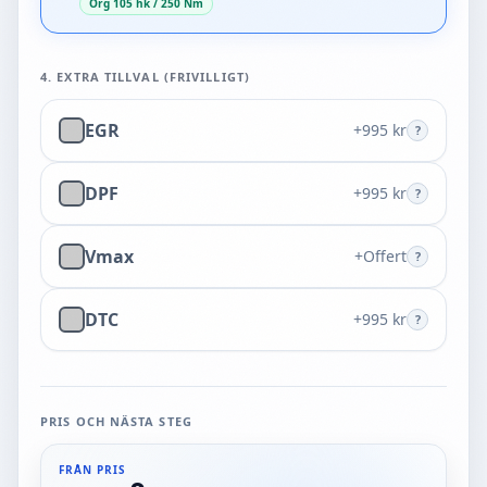
Org 105 hk / 250 Nm
4
. EXTRA TILLVAL (FRIVILLIGT)
EGR
+
995 kr
?
DPF
+
995 kr
?
Vmax
+
Offert
?
DTC
+
995 kr
?
PRIS OCH NÄSTA STEG
FRÅN PRIS