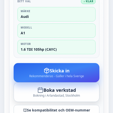
DITT VAL
KLAR
MÄRKE
Audi
MODELL
A1
MOTOR
1.6 TDI 105hp (CAYC)
Skicka in
Rekommenderas - Gäller i hela Sverige
Boka verkstad
Bokning i Arlandastad, Stockholm
Se kompatibilitet och OEM-nummer