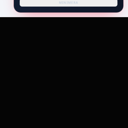
MINIMERA
OBD ELECTRONICS
Sveriges tryggaste partner för bilelektronik. Vi hjälper både
privatpersoner och verkstäder med svåra problem.
Genvägar
Tjänster
Nyheter & Projekt