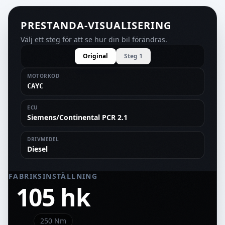
PRESTANDA-VISUALISERING
Välj ett steg för att se hur din bil förändras.
Original
Steg 1
MOTORKOD
CAYC
ECU
Siemens/Continental PCR 2.1
DRIVMEDEL
Diesel
FABRIKSINSTÄLLNING
105 hk
250
Nm