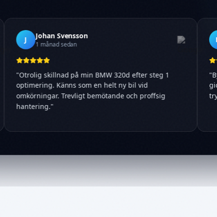
Johan Svensson
J
1 månad sedan
"
Otrolig skillnad på min BMW 320d efter steg 1
"
By
optimering. Känns som en helt ny bil vid
gic
omkörningar. Trevligt bemötande och proffsig
try
hantering.
"