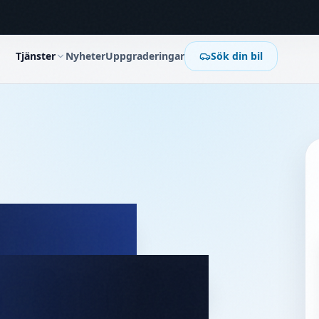
Tjänster
Nyheter
Uppgraderingar
Sök din bil
 FRM3
 Mini R60