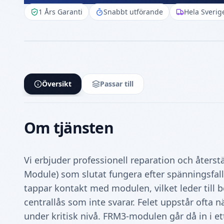
1 Års Garanti
Snabbt utförande
Hela Sverig
Översikt
Passar till
Om tjänsten
Vi erbjuder professionell reparation och åter
Module) som slutat fungera efter spänningsfall 
tappar kontakt med modulen, vilket leder till 
centrallås som inte svarar. Felet uppstår ofta n
under kritisk nivå. FRM3‑modulen går då in i et