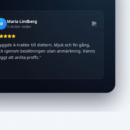
Maria Lindberg
M
3 veckor sedan
ggde A-traktor till dottern. Mjuk och fin gång,
k igenom besiktningen utan anmärkning. Känns
ggt att anlita proffs.
"