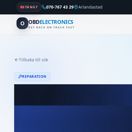
070-767 43 29
Arlandastad
STÄNGT
OBD
ELECTRONICS
O
GET BACK ON TRACK FAST
Tillbaka till sök
REPARATION
BMW/MINI
Reparation